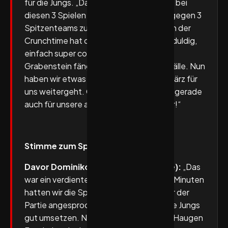
für die Jungs. „Das war tatsächlich stark, bei
diesen 3 Spielen in 6 Tagen 4:2 Punkte gegen 3
Spitzenteams zu schaffen! Besonders in der
Crunchtime hat die Mannschaft sehr geduldig,
einfach super cool agiert. Auch Leon
Grabenstein fängt da entscheidende Bälle. Nun
haben wir etwas Luft, da es erst am 9. März für
uns weitergeht. Gut zum Regenerieren, gerade
auch für unsere angeschlagenen Spieler!“
Stimme zum Spiel:
Davor Dominikovic (TuS N-Lübbecke):
„Das
war ein verdienter Sieg für uns, denn 55 Minuten
hatten wir die Spielkontrolle. Was wir vor der
Partie angesprochen haben, konnten die Jungs
gut umsetzen. Niko Blauuw und Kasper Haugen