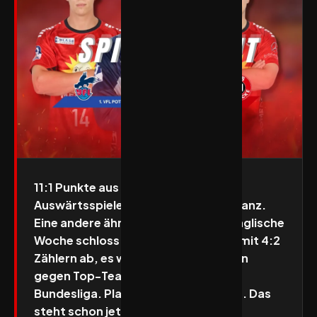
11:1 Punkte aus den jüngsten 6
Auswärtsspielen – das ist die eine Bilanz.
Eine andere ähnlich erfreulich: die Englische
Woche schloss der TuS N-Lübbecke mit 4:2
Zählern ab, es waren allesamt Partien
gegen Top-Teams der 2. Handball-
Bundesliga. Platz 11 wurde gefestigt. Das
steht schon jetzt fest, egal, wie die