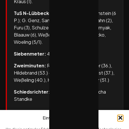
Kraus (1).
TuS N-Lübbecke:
F. Genz (6 P.), Grabenstein (6
P.); G. Genz, Santos (2), Heiny (1), Sturhahn (2),
Furu (3), Schulze (7), Lundahl, Dräger, Hornyak,
Blaauw (6), Weßeling (1), Pabst (3), Blazicko,
Woeling (5/1).
Siebenmeter:
4/4 – 1/1
Zweiminuten:
Reichardt (29.), Schröder (36.),
Hildebrand (53.) – Santos (17. + 23.), Pabst (37.),
Weßeling (40.), Heiny (46. + 49.), Dräger (51.)
Schiedsrichter:
Steven Heine und Sascha
Standke
Einwilligung verwalten