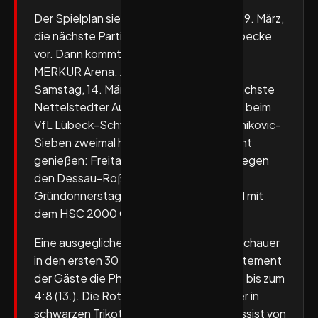
Der Spielplan sieht erst am Montag, den 9. März,
die nächste Partie für Nettelstedt-Lübbecke
vor. Dann kommt der HC Elbflorenz in die
MERKUR Arena. Anwurf ist um 19.30 Uhr.
Samstag, 14. März, 18 Uhr, beginnt die nächste
Nettelstedter Auswärtspartie, und zwar beim
VfL Lübeck-Schwartau, bevor die Dominikovic-
Sieben zweimal hintereinander Heimrecht
genießen: Freitag, 27. März, 19.30 Uhr, gegen
den Dessau-Roßlauer HV und am
Gründonnerstag, 2. April, 20 Uhr, im Duell mit
dem HSC 2000 Coburg.
Eine ausgeglichene Partie sahen die Zuschauer
in den ersten 30 Minuten. Ein erstes Statement
der Gäste die Phase vom 4:4 (9. Minute) bis zum
4:8 (13.). Die Rothemden (diesmal wieder in
schwarzen Trikots) kamen nach tollem Assist von