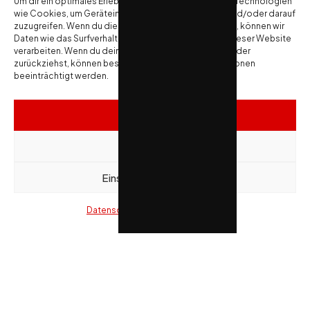
Um dir ein optimales Erlebnis zu bieten, verwenden wir Technologien
wie Cookies, um Geräteinformationen zu speichern und/oder darauf
zuzugreifen. Wenn du diesen Technologien zustimmst, können wir
Daten wie das Surfverhalten oder eindeutige IDs auf dieser Website
verarbeiten. Wenn du deine Einwilligung nicht erteilst oder
zurückziehst, können bestimmte Merkmale und Funktionen
beeinträchtigt werden.
Akzeptieren
Ablehnen
Einstellungen ansehen
Datenschutzerklärung
Impressum