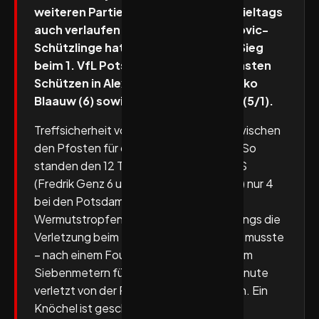
weiteren Partien dieses aktuellen Spieltags
auch verlaufen mögen. Die Dominikovic-
Schützlinge hatten mit dem 30:28-Sieg
beim 1. VfL Potsdam ihre erfolgreichsten
Schützen in Alexander Schulze (7), Niko
Blaauw (6) sowie Tim Roman Wieling (5/1).
Treffsicherheit vorn, Pluspunkte auch zwischen
den Pfosten für die Jungs vom Wiehen. So
standen den 12 Torwartparaden des TuS
(Fredrik Genz 6 und Leon Grabenstein 6) nur 4
bei den Potsdamern gegenüber.
Wermutstropfen für N-Lübbecke allerdings die
Verletzung beim Kapitän. Jó Gerrit Genz musste
– nach einem Foul gegen ihn, der zu einem
Siebenmetern führte – in der 33. Spielminute
verletzt von der Platte gebracht werden. Ein
Knöchel ist geschwollen.