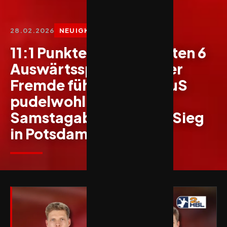
28.02.2026
NEUIGKEITEN
11:1 Punkte aus den letzten 6
Auswärtsspielen – in der
Fremde fühlt sich der TuS
pudelwohl – am frühen
Samstagabend 30:28-Sieg
in Potsdam