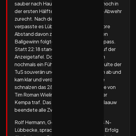
sauber nach Hause brachte. Besser als noch in
der ersten Hälfte kam nun auch die TuS-Abwehr
zurecht. Nach der 21:18-Führung (42.)
verpasste es Lübbecke leider, auf vier Tore
Abstand davon zu ziehen. Auf einen tollen
Ballgewinn folgte ein unmotivierter Fehlpass.
Statt 22:18 stand bald ein 22:22 (46.) auf der
Anzeigetafel. Doch ohne, dass Potsdam
nochmals ein Führungstreffer gelang, spulte der
TuS souverän und sicher seine Aufgaben ab und
kam klar und verdient ins Ziel! Zum Zunge
schnalzen das 28:25 (56.), als auf Vorlage von
Tim Roman Wieling Alexander Schulze per
Kempa traf. Das 29:26 (59.) dank Niko Blaauw
beendete alle Zweifel.
Rolf Hermann, Geschäftsführer des TuS N-
Lübbecke, sprach von einem verdienten Erfolg