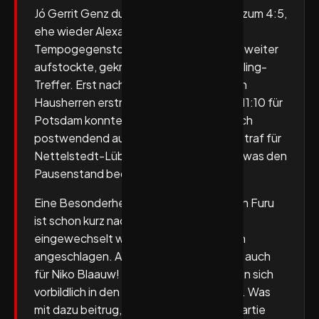
Jó Gerrit Genz durch Alexander Schulze zum 4:5,
ehe wieder Alexander Schulze im
Tempogegenstoß traf und Niko Blaauw weiter
aufstockte, gekrönt von einem Tim-Wieling-
Treffer. Erst nach 25 Minuten gelang den
Hausherren erstmals eine Führung. Das 11:10 für
Potsdam konnte Tjorven Sturhahn jedoch
postwendend ausgleichen. Henri Papst traf für
Nettelstedt-Lübbecke zum 14:14 (29.), was den
Pausenstand bedeutete.
Eine Besonderheit noch: Kasper Haugen Furu
ist schon kurz nach dem Seitenwechsel
eingewechselt worden, gleichwohl noch
angeschlagen. Angeschlagen – das galt auch
für Niko Blaauw! Beide TuS-Asse stellten sich
vorbildlich in den Dienst der Mannschaft. Was
mit dazu beitrug, dass man auch diese Partie