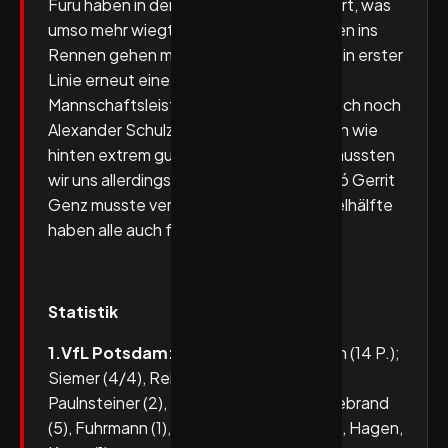
Furu haben in der 2. Hälfte sehr gut agiert, was
umso mehr wiegt, als beide angeschlagen ins
Rennen gehen mussten. Wenngleich es in erster
Linie erneut eine geschlossene
Mannschaftsleistung war, möchte ich auch noch
Alexander Schulze hervorheben, der vorn wie
hinten extrem gut drauf war. Den Sieg mussten
wir uns allerdings teuer erkaufen, denn Jó Gerrit
Genz musste verletzt raus. In der 2. Spielhälfte
haben alle auch für ihn gespielt!“
Statistik
1.VfL Potsdam:
Höler (1 P.), Grundmann (14 P.);
Siemer (4/4), Reichardt (6), Mahr (4),
Paulnsteiner (2), Bulzamini, Klein (1), Hildebrand
(5), Fuhrmann (1), Schröder (3), Schley (1), Hagen,