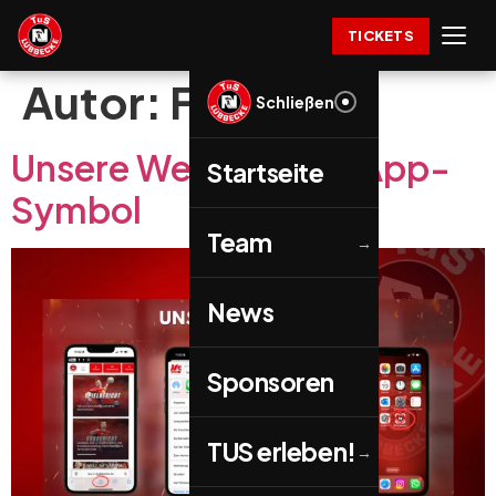
TICKETS
Autor:
Florian
Schließen
Unsere Webseite als App-
Startseite
Symbol
Team
→
News
Sponsoren
TUS erleben!
→