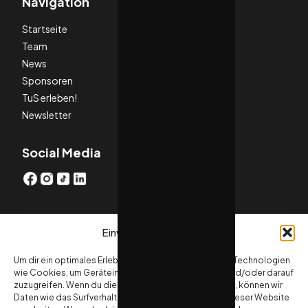
Navigation
Startseite
Team
News
Sponsoren
TuS erleben!
Newsletter
Social Media
Weiteres
Einwilligung verwalten
Sponsoren
Um dir ein optimales Erlebnis zu bieten, verwenden wir Technologien
wie Cookies, um Geräteinformationen zu speichern und/oder darauf
zuzugreifen. Wenn du diesen Technologien zustimmst, können wir
Rechtliches
Daten wie das Surfverhalten oder eindeutige IDs auf dieser Website