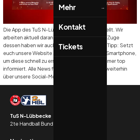
Mehr
→
Kontakt
Die App des TuS N-Lübbecke wurde eingestellt. Wir
arbeiten aktuell daran, vieles zu erneuern – im Zuge
dessen haben wir auch unsere App beendet. Tipp: Setzt
Tickets
euch unsere Website als „App-Symbol“ aufs Smartphone,
um diese schnell zu erreichen. Dann seid ihr immer top
informiert. Alle News findet ihr natürlich auch weiterhin
über unsere Social-Media-Kanäle.
TuS N-Lübbecke
2te Handball Bundesliga