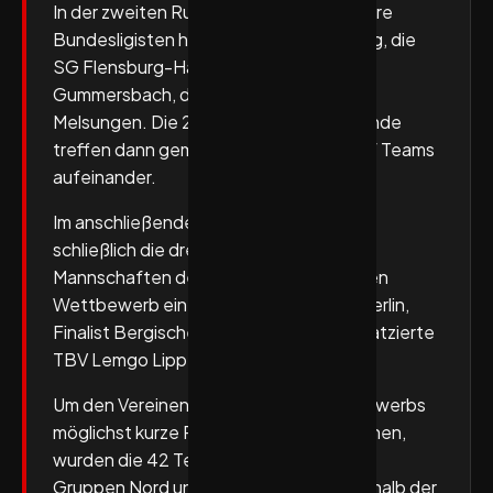
In der zweiten Runde stoßen fünf weitere
Bundesligisten hinzu: der SC Magdeburg, die
SG Flensburg-Handewitt, der VfL
Gummersbach, der THW Kiel und die MT
Melsungen. Die 21 Sieger der ersten Runde
treffen dann gemeinsam mit diesen fünf Teams
aufeinander.
Im anschließenden Achtelfinale greifen
schließlich die drei bestplatzierten
Mannschaften des Lidl Final4 2026 in den
Wettbewerb ein: Pokalsieger Füchse Berlin,
Finalist Bergischer HC sowie der Drittplatzierte
TBV Lemgo Lippe.
Um den Vereinen zu Beginn des Wettbewerbs
möglichst kurze Reisewege zu ermöglichen,
wurden die 42 Teilnehmer regional in die
Gruppen Nord und Süd eingeteilt. Innerhalb der