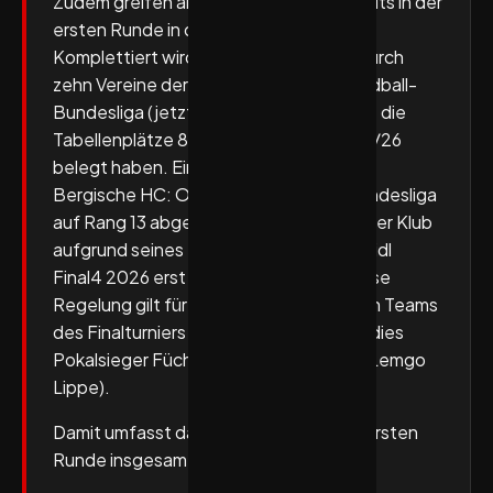
Zudem greifen alle 18 Zweitligisten bereits in der
ersten Runde in das Geschehen ein.
Komplettiert wird das Teilnehmerfeld durch
zehn Vereine der zukünftigen Opel Handball-
Bundesliga (jetzt noch DAIKIN HBL), die die
Tabellenplätze 8 bis 18 der Saison 2025/26
belegt haben. Eine Ausnahme bildet der
Bergische HC: Obwohl der BHC die Bundesliga
auf Rang 13 abgeschlossen hat, steigt der Klub
aufgrund seines zweiten Platzes beim Lidl
Final4 2026 erst im Achtelfinale ein. Diese
Regelung gilt für die drei bestplatzierten Teams
des Finalturniers (neben dem BHC sind dies
Pokalsieger Füchse Berlin und der TBV Lemgo
Lippe).
Damit umfasst das Teilnehmerfeld der ersten
Runde insgesamt 42 Mannschaften.