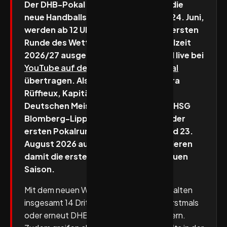
Der DHB-Pokal eröffnet traditionell die
neue Handballsaison: Am Dienstag, 24. Juni,
werden ab 12 Uhr die Paarungen der ersten
Runde des Wettbewerbs für die Spielzeit
2026/27 ausgelost. Die Ziehung wird live bei
YouTube auf dem Dyn-Handball-Kanal
übertragen. Als Losfee fungiert Laura
Rüffieux, Kapitänin des amtierenden
Deutschen Meisters der Frauen, der HSG
Blomberg-Lippe. Die Begegnungen der
ersten Pokalrunde werden am 21. und 23.
August 2026 ausgetragen und markieren
damit die ersten Pflichtspiele der neuen
Saison.
Mit dem neuen Wettbewerbsmodus erhalten
insgesamt 14 Drittligisten die Chance, erstmals
oder erneut DHB-Pokalluft zu schnuppern.