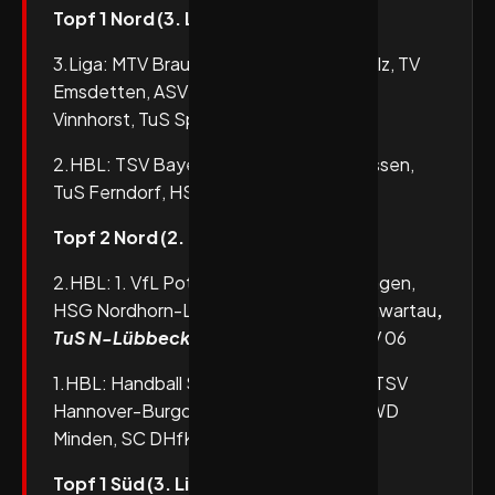
Topf 1 Nord (3. Liga / 2. HBL)
3.Liga: MTV Braunschweig, TSV Altenholz, TV
Emsdetten, ASV Hamm-Westfalen, TuS
Vinnhorst, TuS Spenge, Longericher SC
2.HBL: TSV Bayer Dormagen, TuSEM Essen,
TuS Ferndorf, HSG Krefeld Niederrhein
Topf 2 Nord (2. HBL / 1. HBL)
2.HBL: 1. VfL Potsdam, VfL Eintracht Hagen,
HSG Nordhorn-Lingen, VfL Lübeck-Schwartau
,
TuS N-Lübbecke
, Dessau-Roßlauer HV 06
1.HBL: Handball Sport Verein Hamburg, TSV
Hannover-Burgdorf, ThSV Eisenach, GWD
Minden, SC DHfK Leipzig
Topf 1 Süd (3. Liga / 2. HBL)