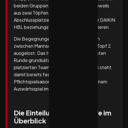
beiden Gruppen erfolgt die Auslosung jeweils
aus zwei Töpfen, die sich an den
Abschlussplatzierungen der Teams in der DAIKIN
HBL beziehungsweise der 2. HBL orientieren.
Die Begegnungen werden ausschließlich
zwischen Mannschaften aus Topf 1 und Topf 2
ausgelost. Das Heimrecht liegt in der ersten
Runde grundsätzlich beim schlechter
platzierten Team aus Topf 1. Für den TuS steht
damit bereits fest: Der Auftakt in die
Pflichtspielsaison 2026/27 erfolgt mit einem
Auswärtsspiel im DHB-Pokal.
Die Einteilung der Lostöpfe im
Überblick