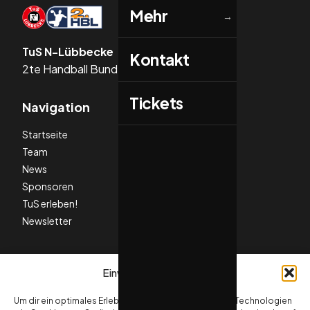
Mehr
→
TuS N-Lübbecke
Kontakt
2te Handball Bundesliga
Tickets
Navigation
Startseite
Team
News
Sponsoren
TuS erleben!
Newsletter
Social Media
Einwilligung verwalten
Um dir ein optimales Erlebnis zu bieten, verwenden wir Technologien