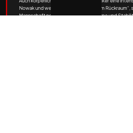
Auch körperlich wartet auf die Lübbecker eine inten
Nowak und weiteren starken Leuten im Rückraum“, s
Mannschaft noch mehr Druck nach vorne und Stabilitä
Gegentor nicht aus dem Konzept bringen lassen. Wichti
Personell gibt es beim TuS leichte Sorgen: Hinter 
Gerrit Genz zeigt sich dagegen wieder verbessert, J
auch Max Santos (Sprunggelenk) arbeitet sich zun
„Es gibt natürlich eine gewisse Anspannung – das ist
unsere Entwicklung ist das wichtig. Wir müssen sie 
bleiben. Dann sind wir auch in Dessau konkurrenzfähi