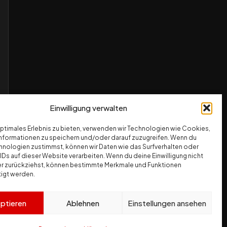
Einwilligung verwalten
optimales Erlebnis zu bieten, verwenden wir Technologien wie Cookies,
nformationen zu speichern und/oder darauf zuzugreifen. Wenn du
hnologien zustimmst, können wir Daten wie das Surfverhalten oder
IDs auf dieser Website verarbeiten. Wenn du deine Einwilligung nicht
der zurückziehst, können bestimmte Merkmale und Funktionen
tigt werden.
ptieren
Ablehnen
Einstellungen ansehen