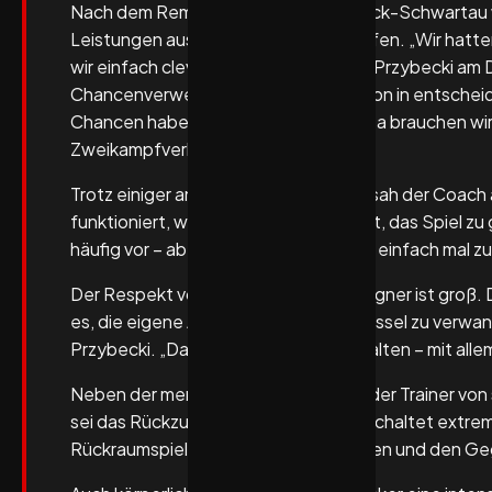
Nach dem Remis (28:28) gegen Lübeck-Schwartau wil
Leistungen aus Saisonbeginn anknüpfen. „Wir hatte
wir einfach cleverer agieren“, mahnte Przybecki am
Chancenverwertung und Konzentration in entscheid
Chancen haben wir liegen gelassen. Da brauchen wir
Zweikampfverhalten in der Abwehr.“
Trotz einiger angeschlagener Spieler sah der Coach
funktioniert, wir hatten die Möglichkeit, das Spiel 
häufig vor – aber wir müssen den Sack einfach mal 
Der Respekt vor dem kommenden Gegner ist groß. De
es, die eigene Arena in einen Hexenkessel zu verwand
Przybecki. „Da müssen wir dagegenhalten – mit allem
Neben der mentalen Stärke verlangt der Trainer von
sei das Rückzugsverhalten: „Dessau schaltet extre
Rückraumspieler müssen da mitarbeiten und den G