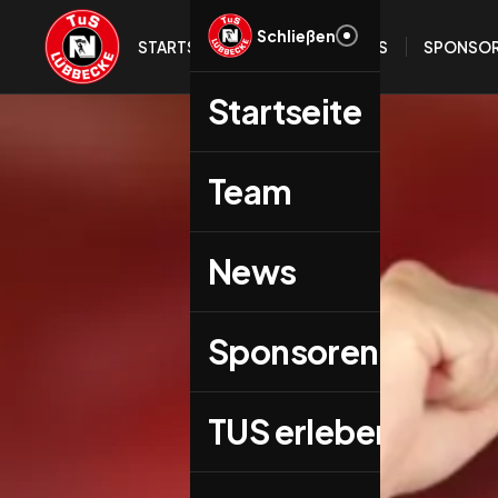
Schließen
STARTSEITE
TEAM
NEWS
SPONSO
Startseite
Team
→
News
Sponsoren
TUS erleben!
→