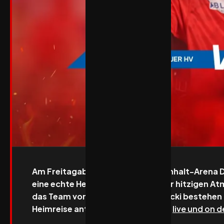
Am Freitagabend, Anwurf in der Anhalt-Arena D
eine echte Herausforderung. In der hitzigen At
das Team von Trainer Piotr Przybecki bestehen 
Heimreise antreten. Das Spiel wird
live und on 