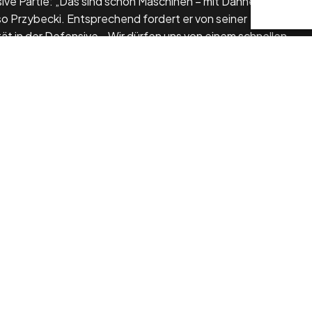
sive Partie: „Das sind schon Maschinen – mit Danneberg,
o Przybecki. Entsprechend fordert er von seiner
t in der Defensive. „Wir dürfen uns von einem schnellen
g ist, dass wir kontrolliert, aber mutig spielen.“
Lutz Heiny (Rückenprobleme) steht noch ein Fragezeichen.
acob Lundahl (Rücken) ist ins Training zurückgekehrt, und
ehmend heran.
 im Sport normal“, sagte Przybecki abschließend. „Für
nutzen, um einfache Fehler zu vermeiden und mutig zu
g.“