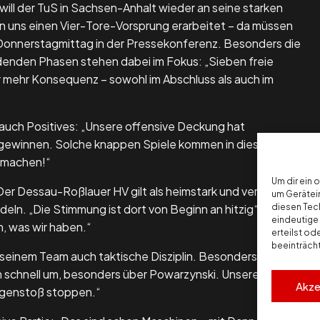
l der TuS in Sachsen-Anhalt wieder an seine starken
n uns einen Vier-Tore-Vorsprung erarbeitet – da müssen
 Donnerstagmittag in der Pressekonferenz. Besonders die
enden Phasen stehen dabei im Fokus: „Sieben freie
 mehr Konsequenz – sowohl im Abschluss als auch im
 auch Positives: „Unsere offensive Deckung hat
zu gewinnen. Solche knappen Spiele kommen in dieser Liga
zumachen!“
Um dir ein 
r Dessau-Roßlauer HV gilt als heimstark und versteht
um Gerätei
eln. „Die Stimmung ist dort von Beginn an hitzig“, weiß
diesen Tec
eindeutige 
, was wir haben.“
erteilst o
beeinträch
 seinem Team auch taktische Disziplin. Besonders wichtig
m schnell um, besonders über Powarzynski. Unsere
Akze
egenstoß stoppen.“