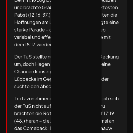
und brachte Grabenstein zwischen die Pfosten.
Pabst (12:16, 37.) und Furu (13:16, 39.) hielten die
Hoffnungen am Leben, Grabenstein zeigte eine
starke Parade – doch Hagens Angriff blieb
variabel und effektiv. Van Boenigk stellte mit
dem 18:13 wieder den alten Abstand her.
Der TuS stellte nun selbst auf eine 5:1-Deckung
um, doch Hagen blieb ruhig und nutzte seine
Chancen konsequent. Zu oft scheiterte
Lübbecke im Gegenzug an Bochmann oder
suchte den Abschluss zu hektisch.
Trotz zunehmender Hagener Dominanz gab sich
der TuS nicht auf. Pabst und zweimal Furu
brachten die Rot-Schwarzen wieder auf 17:19
(48.) heran – die Arena glaubte noch einmal an
das Comeback. In Unterzahl stibitzte Blaauw