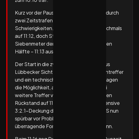
Kurz vor der Pause brachte der TuS sich durch
zwei Zeitstrafen (Pabst, Genz) selbst in
Schwierigkeiten. Furu verkürzte zwar nochmals
auf 11:12, doch Styrmirsson setzte per
Siebenmeter den Schlusspunkt der ersten
Hälfte – 11:13 aus TuS-Sicht.
Der Start in die zweite Halbzeit verlief aus
Lübbecker Sicht unglücklich: Ein Pfostentreffer
und ein technischer Fehler eröffneten Hagen
die Möglichkeit, auf 11:14 zu stellen. Zwei
weitere Treffer von Styrmirsson ließen den
Rückstand auf 11:15 anwachsen. Die offensive
3:2:1-Deckung der Gäste stellte den TuS nun
spürbar vor Probleme, hinzu kam die
überragende Form von Torwart Bochmann.
Beim 11:16 zog Dominiković die nächste Auszeit