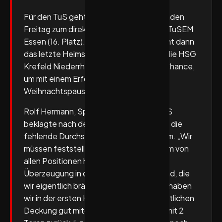
Für den TuS geht es bereits am kommenden
Freitag zum direkten Tabellennachbarn TuSEM
Essen (16. Platz). Am 20. Dezember steht dann
das letzte Heimspiel des Jahres gegen die HSG
Krefeld Niederrhein an – eine wichtige Chance,
um mit einem Erfolgserlebnis in die
Weihnachtspause zu gehen.
Rolf Hermann, Sportlicher Leiter des TuS
beklagte nach dem Spiel unter anderem die
fehlende Durchschlagskraft im Rückraum. „Wir
müssen feststellen, dass wir im Rückraum von
allen Positionen heute nicht mit genug
Überzeugung in die Würfe gegangen sind, die
wir eigentlich bräuchten. Trotz alledem, haben
wir in der ersten Halbzeit mit einer ordentlichen
Deckung gut mitgespielt und lagen nur mit 2