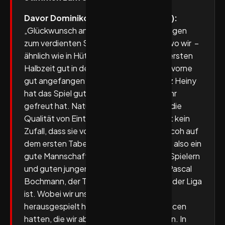
Davor Dominikovic (TuS N-Lübbecke):
„Glückwunsch an Pavel und Eintracht Hagen
zum verdienten Sieg. Das war ein Spiel wo wir –
ähnlich wie in Hüttenberg, wo wir in der ersten
Halbzeit gut in der Abwehr standen und vorne
gut angefangen haben. Besonders Lutz Heiny
hat das Spiel gut geöffnet, was mich sehr
gefreut hat. Natürlich wussten wir über die
Qualität von Eintracht Hagen und das ist kein
Zufall, dass sie vor ein paar Spieltagen ncoh auf
dem ersten Tabellenplatz waren. Das ist also ein
gute Mannschaft mit vielen Erfahrenen Spielern
und guten jungen Leuten und natürlich Pascal
Bochmann, der Torhüter Nummer Eins in der Liga
ist. Wobei wir uns auch gute Chancen
herausgespielt haben, wo wir klare Chancen
hatten, die wir aber nciht nutzen konnten. In