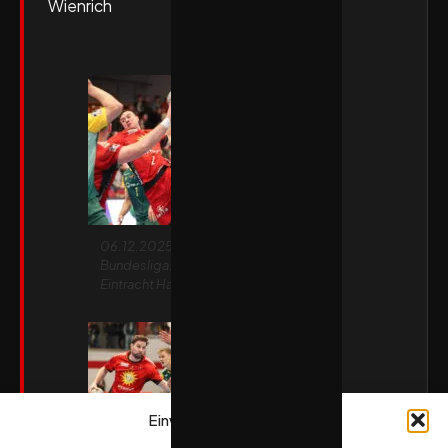
Wienrich
06.12.2025 Lübbecke. 2. Handball
Bundesliga: TuS N-Lübbecke – VfL
Eintracht Hagen
Einwilligung verwalten