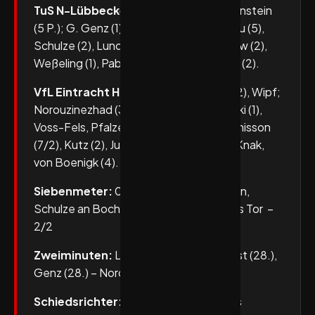
TuS N-Lübbecke:
F. Genz (5 P.), Grabenstein
(5 P.); G. Genz (1), Santos, Heiny (4), Furu (5),
Schulze (2), Lundahl (1), Dräger (1), Blaauw (2),
Weßeling (1), Pabst (2), Blazicko, Wieling (2).
VfL Eintracht Hagen:
Bochmann (20/2), Wipf;
Norouzinezhad (3), Alves (4), Pieczkowski (1),
Voss-Fels, Pfalzer, Jungemann (2), Styrmisson
(7/2), Kutz (2), Jukic, Richter, Busch (5), Knak,
von Boenigk (4).
Siebenmeter:
0/3 Wieling an Bochmann,
Schulze an Bochmann, Blazicko über das Tor –
2/2
Zweiminuten:
Lundahl (22. + 48.), Pabst (28.),
Genz (28.) – Norouzinezhad (50.)
Schiedsrichter:
Julian Fedtke und Niels