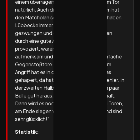
einem überragenden Pascal Bochmann im Tor
natürlich. Auch die gesamte Kette vor ihm hat
den Matchplan sehr gut umgesetzt. Wir haben
Lübbecke immer zu schwierigen Würfen
gezwungen und gut kooperiert. Wir haben
durch eine gute Antizipation viele Fehler
provoziert, waren dann sehr wach, sehr
aufmerksam und haben dadurch viele einfache
Gegenstoßtore erzielen können. Vorne im
Angriff hat es in der ersten Halbzeit etwas
gehapert, da hatten wir 10 technische Fehler. In
der zweiten Halbzeit spielen wir dann ein paar
Bälle gut heraus, die Leon Grabenstein hält.
Dann wird es noch einmal knapp mit zwei Toren,
am Ende siegen wir hier aber souverän und sind
sehr glücklich!“
Statistik: