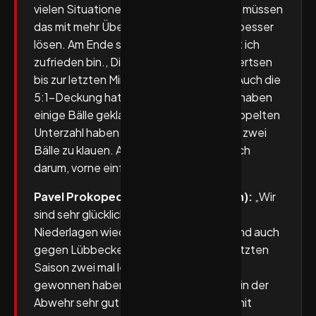
vielen Situationen waren wir naiv und wir müssen
das mit mehr Überzuegung und Geduld besser
lösen. Am Ende sind viele Sachen, womit ich
zufrieden bin., Die Jungs haben von der ertsen
bis zur letzten Minute super gekämpft. Auch die
5:1-Deckung hat Früchte getragen, wir haben
einige Bälle geklaut und selbst in der doppelten
Unterzahl haben wir es geschaffte ncoh zwei
Bälle zu klauen. Am Ende geht es natürlich
darum, vorne einfache Tore zu werfen.
Pavel Prokopec (VfL Eintracht Hagen):
„Wir
sind sehr glücklich, dass wir nach zwei
Niederlagen wieder gewonnen haben und auch
gegen Lübbecke, gegen die wir in der letzten
Saison zwei mal leer ausgegangen sind,
gewonnen haben. Wir haben das heute in der
Abwehr sehr gut gemacht, gemeinsam mit