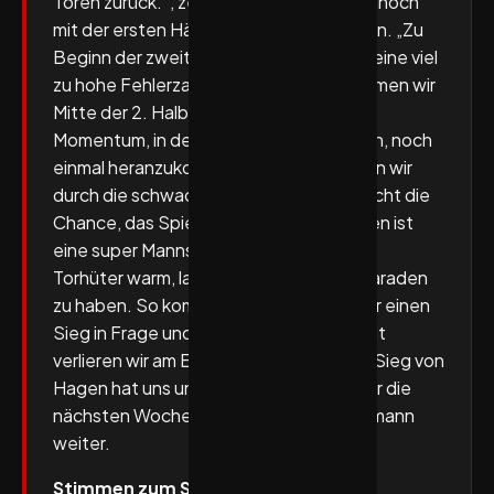
Toren zurück.“, zeigte sich Hermann dennoch
mit der ersten Hälfte halbwegs zufrieden. „Zu
Beginn der zweiten Halbzeit hatten wir eine viel
zu hohe Fehlerzahl und dennoch bekommen wir
Mitte der 2. Halbzeit noch einmal das
Momentum, in dem wir die Chance haben, noch
einmal heranzukommen. In Summe haben wir
durch die schwachen Rückraumwürfe nicht die
Chance, das Spiel ncoh zu drehen. Hagen ist
eine super Mannschaft. Wir werfen den
Torhüter warm, laden ihn ein, seine 20 Paraden
zu haben. So kommen wir heute nicht für einen
Sieg in Frage und auch in der Deutlichkeit
verlieren wir am Ende auch zurecht. Der Sieg von
Hagen hat uns unsere Hausaufgaben für die
nächsten Wochen aufgezeigt.“, so Hermann
weiter.
Stimmen zum Spiel: