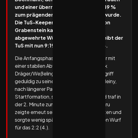
und einer überragenden Quote von 49 %
zum prägenden Spieler des Abends wurde.
Die TuS-Keeper Freddy Genz und Leon
Grabenstein kamen jeweils auf fünf
abgewehrte Würfe. In der Tabelle bleibt der
TuS mit nun 9:19 Punkten auf Rang 14.
Die Anfangsphase gehörte dem TuS, der mit
einer stabilen Abwehr um den Innenblock
Dräger/Weßeling überzeugte und im Angriff
geduldig zu seinen Chancen kam. Lutz Heiny,
nach längerer Pause wieder in der
Startformation, setzte früh Akzente und traf in
der 2. Minute zum 1:1. Kasper Haugen Furu
zeigte erneut seine Spielmacherqualitäten und
sorgte wenig später mit einem halbhohen Wurf
für das 2:2 (4.).