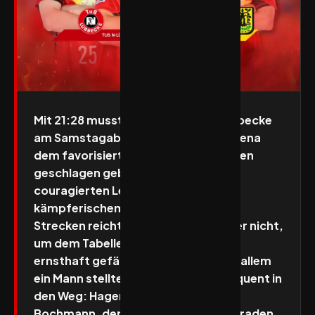
Mit 21:28 musste sich der TuS N-Lübbecke
am Samstagabend in der MERKUR Arena
dem favorisierten VfL Eintracht Hagen
geschlagen geben. Trotz einer
couragierten Leistung und großem
kämpferischem Einsatz über weite
Strecken reichte es für die Lübbecker nicht,
um dem Tabellenvierten der 2. HBL
ernsthaft gefährlich zu werden. Vor allem
ein Mann stellte sich dem TuS konsequent in
den Weg: Hagens Torhüter Pascal
Bochmann, der mit insgesamt 20 Paraden