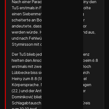
Nach einer Parade von Genz brachte Heiny den
TuS erstmals in Führung – 4:3 (8.). Furu holte
einen Siebenmeter heraus, doch Wieling
scheiterte an Bochmann, der bereits hier
andeutete, dass er ein besonderer Faktor
werden würde. Hagen glich postwendend aus,
und nach Fehlwürfen des TuS drehte
Styrmirsson mit dem 6:5 die Partie.
Der TuS blieb jedoch stabil: Heiny und Genz
hielten den Anschluss, ehe die Hagener beim 6:8
erstmals mit zwei Treffern vorne lagen. Doch
Lübbecke biss sich zurück, egalisierte durch
Heiny zum 8:8 (18.) und verteidigte mit viel
Körpersprache. Nach der Auszeit von Hagen
(22.) und der Antwort-Auszeit von Trainer
Dominiković blieb es ein offener
Schlagabtausch, in dem Weßeling vom Kreis
zum 10:10 traf.