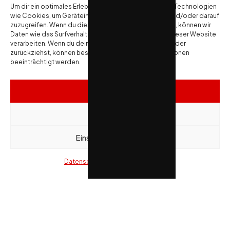
Um dir ein optimales Erlebnis zu bieten, verwenden wir Technologien
wie Cookies, um Geräteinformationen zu speichern und/oder darauf
06.12.2025 Lübbecke. 2. Handball
zuzugreifen. Wenn du diesen Technologien zustimmst, können wir
Bundesliga: TuS N-Lübbecke – VfL
Daten wie das Surfverhalten oder eindeutige IDs auf dieser Website
Eintracht Hagen
verarbeiten. Wenn du deine Einwilligung nicht erteilst oder
zurückziehst, können bestimmte Merkmale und Funktionen
beeinträchtigt werden.
Akzeptieren
Ablehnen
Einstellungen ansehen
06.12.2025 Lübbecke. 2. Handball
Bundesliga: TuS N-Lübbecke – VfL
Datenschutzerklärung
Impressum
Eintracht Hagen