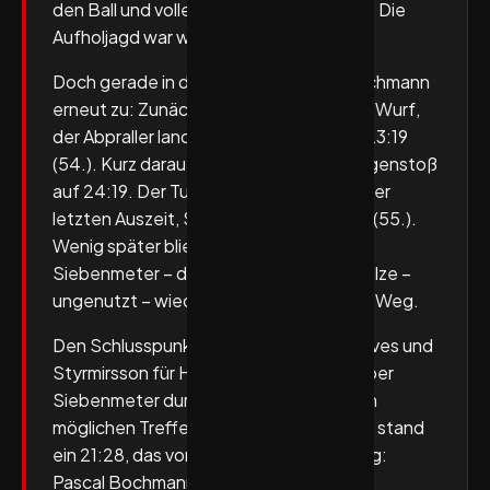
den Ball und vollendete zum 18:20 (48.). Die
Aufholjagd war wieder voll im Gange.
Doch gerade in dieser Phase schlug Bochmann
erneut zu: Zunächst parierte er den TuS Wurf,
der Abpraller landete bei Styrmirsson – 23:19
(54.). Kurz darauf erhöhte Alves per Gegenstoß
auf 24:19. Der TuS versuchte es mit seiner
letzten Auszeit, Schulze traf zum 20:23 (55.).
Wenig später blieb erneute ein weiterer
Siebenmeter – dieses Mal von Alex Schulze –
ungenutzt – wieder stand Bochmann im Weg.
Den Schlusspunkt setzten schließlich Alves und
Styrmirsson für Hagen, der TuS vergab per
Siebenmeter durch Blazicko den letzten
möglichen Treffer des Abends. Am Ende stand
ein 21:28, das vor allem einen Namen trug:
Pascal Bochmann.