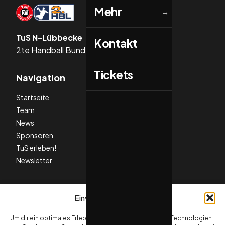
Mehr
→
TuS N-Lübbecke
Kontakt
2te Handball Bundesliga
Tickets
Navigation
Startseite
Team
News
Sponsoren
TuS erleben!
Newsletter
Social Media
Einwilligung verwalten
Um dir ein optimales Erlebnis zu bieten, verwenden wir Technologien